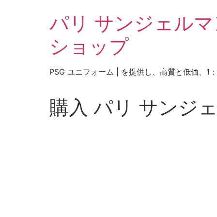
コ
パリ サンジェルマン
ン
テ
ショップ
ン
ツ
に
PSG ユニフォーム | を提供し、高質と低価
ス
キ
ッ
購入 パリ サンジ
プ