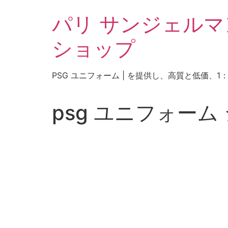
コ
パリ サンジェルマン
ン
テ
ショップ
ン
ツ
に
PSG ユニフォーム | を提供し、高質と低価
ス
キ
ッ
psg ユニフォーム
プ