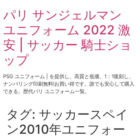
コ
パリ サンジェルマン
ン
テ
ユニフォーム 2022 激
ン
ツ
安 | サッカー 騎士ショ
に
ス
ップ
キ
ッ
プ
PSG ユニフォーム | を提供し、高質と低価、1：1復刻し、
ナンバリング印刷無料!お買い得です。誰でも安心して購入
できる。歴代パリ ユニフォーム一覧。
タグ:
サッカースペイ
ン2010年ユニフォー