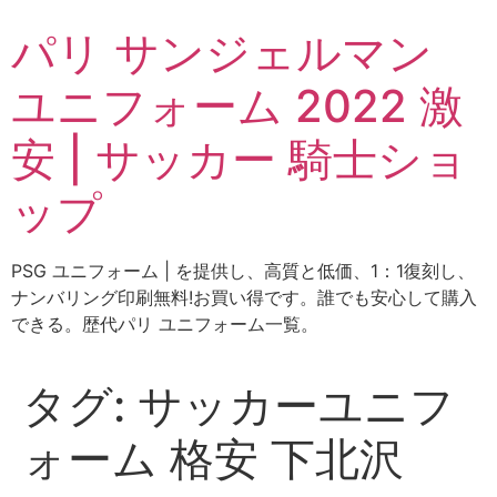
コ
パリ サンジェルマン
ン
テ
ユニフォーム 2022 激
ン
ツ
安 | サッカー 騎士ショ
に
ス
ップ
キ
ッ
プ
PSG ユニフォーム | を提供し、高質と低価、1：1復刻し、
ナンバリング印刷無料!お買い得です。誰でも安心して購入
できる。歴代パリ ユニフォーム一覧。
タグ:
サッカーユニフ
ォーム 格安 下北沢