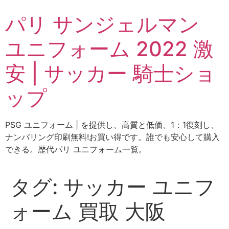
コ
パリ サンジェルマン
ン
テ
ユニフォーム 2022 激
ン
ツ
安 | サッカー 騎士ショ
に
ス
ップ
キ
ッ
プ
PSG ユニフォーム | を提供し、高質と低価、1：1復刻し、
ナンバリング印刷無料!お買い得です。誰でも安心して購入
できる。歴代パリ ユニフォーム一覧。
タグ:
サッカー ユニフ
ォーム 買取 大阪